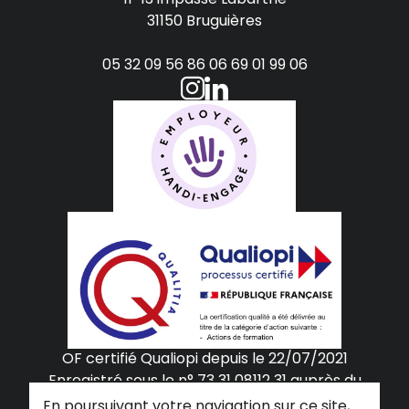
31150 Bruguières
05 32 09 56 86
06 69 01 99 06
OF certifié Qualiopi depuis le 22/07/2021
Enregistré sous le n° 73 31 08112 31 auprès
du
préfet de la région Midi Pyrénées,
(cet
En poursuivant votre navigation sur ce site,